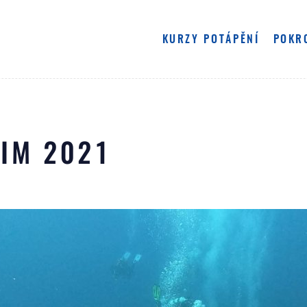
NAVIGACE
KURZY POTÁPĚNÍ
POKR
OPEN WATER DIVER
ADVANCED OPEN 
IM 2021
BUDDY KURZ OWD
BASIC N
PŘI
PONOR NA ZKOUŠKU
ADVANCED N
PRAVIDL
PRAVIDLA PŘIHLAŠOVÁNÍ NA BAZÉN
PŮJČENÍ
R
DE