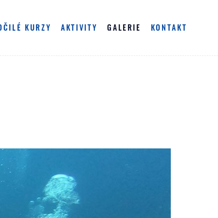
OČILÉ KURZY
AKTIVITY
GALERIE
KONTAKT
WATER DIVER
NOVINKY
FOTO
ITROX DIVER
HLÁŠENÍ NA VOLNOU VODU
VIDEO
ITROX DIVER
A PŘIHLAŠOVÁNÍ NA BAZÉN
 POTÁPĚČSKÉHO VYBAVENÍ
ESCUE DIVER
EP AIR DIVER