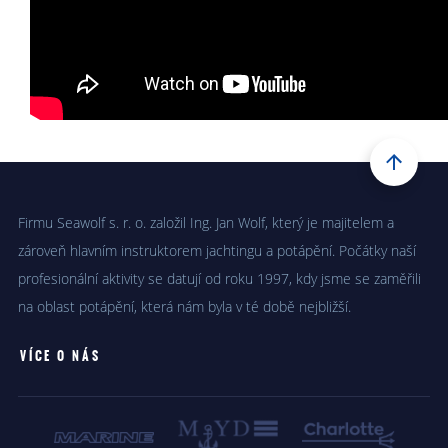
Firmu Seawolf s. r. o. založil Ing. Jan Wolf, který je majitelem a
zároveň hlavním instruktorem jachtingu a potápění. Počátky naší
profesionální aktivity se datují od roku 1997, kdy jsme se zaměřili
na oblast potápění, která nám byla v té době nejbližší.
VÍCE O NÁS